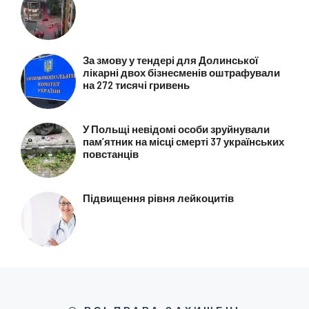
За змову у тендері для Долинської
лікарні двох бізнесменів оштрафували
на 272 тисячі гривень
У Польщі невідомі особи зруйнували
пам’ятник на місці смерті 37 українських
повстанців
Підвищення рівня лейкоцитів