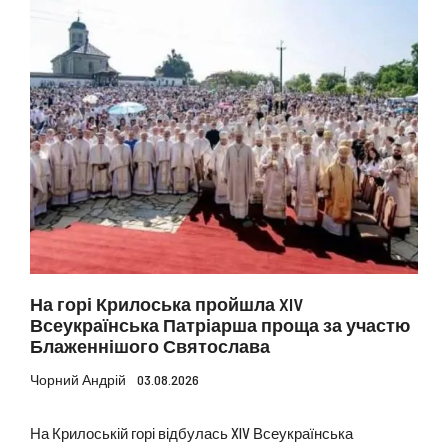
На горі Крилоська пройшла XIV
Всеукраїнська Патріарша проща за участю
Блаженнішого Святослава
Чорний Андрій
03.08.2026
На Крилоській горі відбулась XIV Всеукраїнська