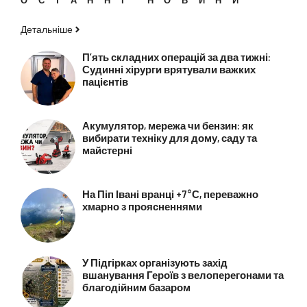
ОСТАННІ НОВИНИ
Детальніше
П’ять складних операцій за два тижні:
Судинні хірурги врятували важких
пацієнтів
Акумулятор, мережа чи бензин: як
вибирати техніку для дому, саду та
майстерні
На Піп Івані вранці +7°С, переважно
хмарно з проясненнями
У Підгірках організують захід
вшанування Героїв з велоперегонами та
благодійним базаром