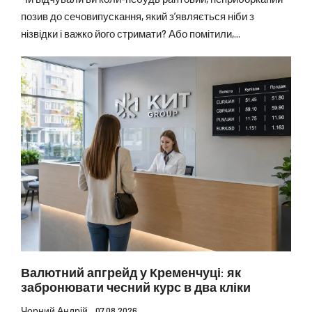
позив до сечовипускання, який з’являється ніби з
нізвідки і важко його стримати? Або помітили,...
Валютний апгрейд у Кременчуці: як
забронювати чесний курс в два кліки
Чорний Андрій
07.08.2026