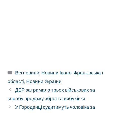
Категорії
Всі новини
,
Новини Івано-Франківська і
області
,
Новини України
ДБР затримало трьох військових за
спробу продажу зброї та вибухівки
У Городенці судитимуть чоловіка за