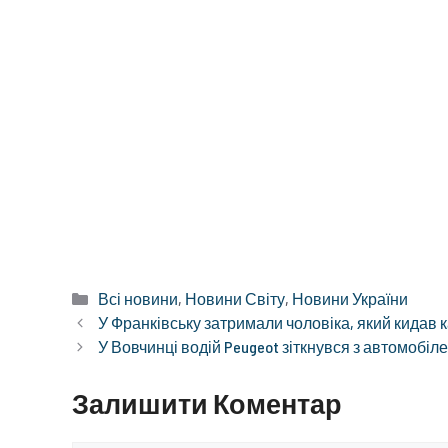
Категорії
Всі новини
,
Новини Світу
,
Новини України
У Франківську затримали чоловіка, який кидав 
У Вовчинці водій Peugeot зіткнувся з автомобіл
Залишити Коментар