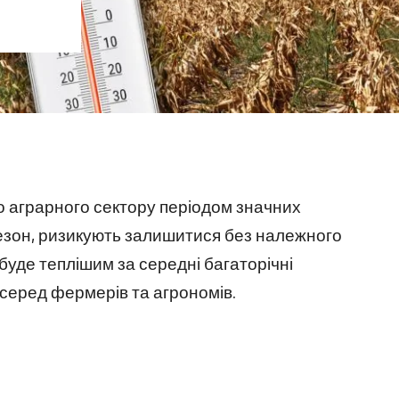
го аграрного сектору періодом значних
 сезон, ризикують залишитися без належного
буде теплішим за середні багаторічні
 серед фермерів та агрономів.