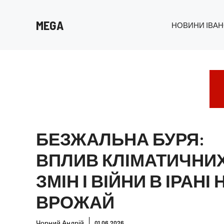
Перейти
до
MEGA
НОВИНИ ІВАН
вмісту
БЕЗЖАЛЬНА БУРЯ:
ВПЛИВ КЛІМАТИЧНИ
ЗМІН І ВІЙНИ В ІРАНІ 
ВРОЖАЙ
Чорний Андрій
01.06.2026