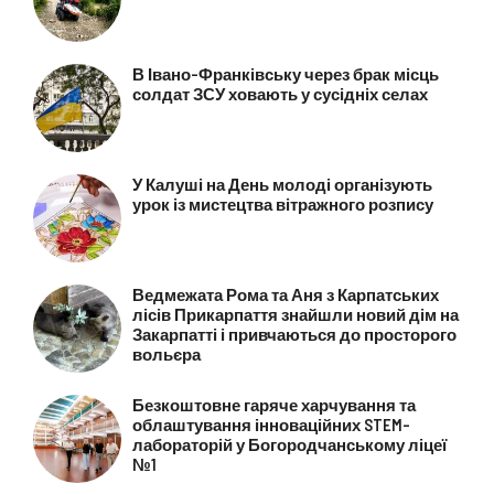
В Івано-Франківську через брак місць
солдат ЗСУ ховають у сусідніх селах
У Калуші на День молоді організують
урок із мистецтва вітражного розпису
Ведмежата Рома та Аня з Карпатських
лісів Прикарпаття знайшли новий дім на
Закарпатті і привчаються до просторого
вольєра
Безкоштовне гаряче харчування та
облаштування інноваційних STEM-
лабораторій у Богородчанському ліцеї
№1