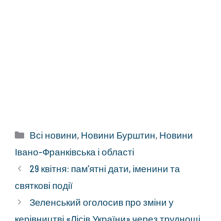
Категорії
Всі новини
,
Новини Бурштин
,
Новини
Івано-Франківська і області
29 квітня: пам’ятні дати, іменини та
святкові події
Зеленський оголосив про зміни у
керівництві «Лісів України» через труднощі