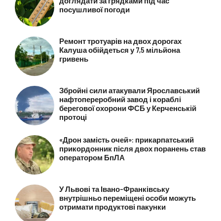
доглядати за грядками під час
посушливої погоди
Ремонт тротуарів на двох дорогах
Калуша обійдеться у 7,5 мільйона
гривень
Збройні сили атакували Ярославський
нафтопереробний завод і кораблі
берегової охорони ФСБ у Керченській
протоці
«Дрон замість очей»: прикарпатський
прикордонник після двох поранень став
оператором БпЛА
У Львові та Івано-Франківську
внутрішньо переміщені особи можуть
отримати продуктові пакунки