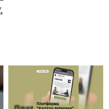
у
их
я