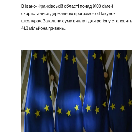
В Івано-Франківській області понад 8100 сімей
скористалися державною програмою «Пакунок
школяра». Загальна сума виплат для регіону становит
41,3 мільйона гривень....