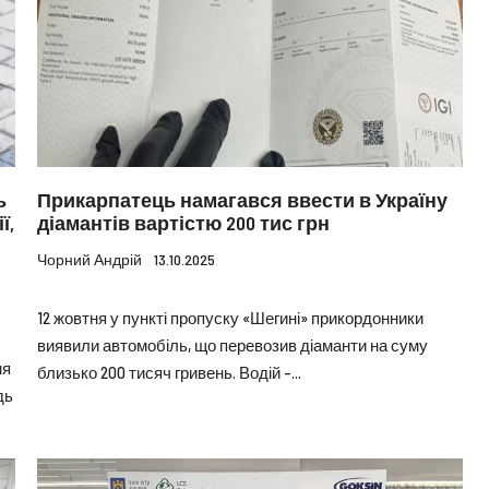
ь
Прикарпатець намагався ввести в Україну
ї,
діамантів вартістю 200 тис грн
Чорний Андрій
13.10.2025
12 жовтня у пункті пропуску «Шегині» прикордонники
виявили автомобіль, що перевозив діаманти на суму
ня
близько 200 тисяч гривень. Водій –...
дь