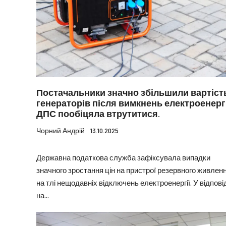
Постачальники значно збільшили вартіст
генераторів після вимкнень електроенергі
ДПС пообіцяла втрутитися.
Чорний Андрій
13.10.2025
Державна податкова служба зафіксувала випадки
значного зростання цін на пристрої резервного живлен
на тлі нещодавніх відключень електроенергії. У відпові
на...