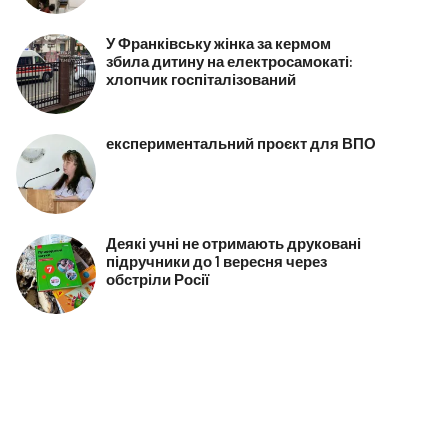
У Франківську жінка за кермом
збила дитину на електросамокаті:
хлопчик госпіталізований
експериментальний проєкт для ВПО
Деякі учні не отримають друковані
підручники до 1 вересня через
обстріли Росії