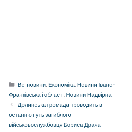
Категорії
Всі новини
,
Економіка
,
Новини Івано-
Франківська і області
,
Новини Надвірна
Долинська громада проводить в
останню путь загиблого
військовослужбовця Бориса Драча