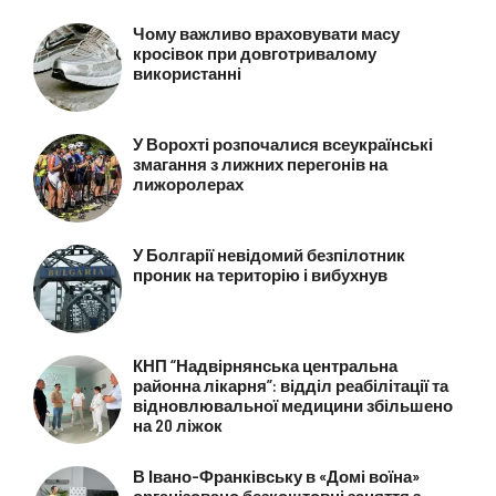
Чому важливо враховувати масу
кросівок при довготривалому
використанні
У Ворохті розпочалися всеукраїнські
змагання з лижних перегонів на
лижоролерах
У Болгарії невідомий безпілотник
проник на територію і вибухнув
КНП “Надвірнянська центральна
районна лікарня”: відділ реабілітації та
відновлювальної медицини збільшено
на 20 ліжок
В Івано-Франківську в «Домі воїна»
організовано безкоштовні заняття з