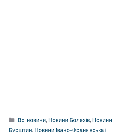
Категорії
Всі новини
,
Новини Болехів
,
Новини
Бурштин
,
Новини Івано-Франківська і