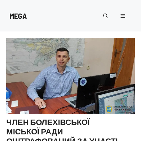
Перейти
до
MEGA
Меню
вмісту
ЧЛЕН БОЛЕХІВСЬКОЇ
МІСЬКОЇ РАДИ
ОШТРАФОВАНИЙ ЗА УЧАСТЬ