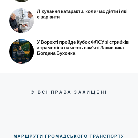
Лікування катаракти: коли час діяти і які
є варіанти
У Ворохті пройде Кубок ФЛСУ зі стрибків
з трампліна на честь пам’яті Захисника
Богдана Бухонка
© ВСІ ПРАВА ЗАХИЩЕНІ
МАРШРУТИ ГРОМАДСЬКОГО ТРАНСПОРТУ