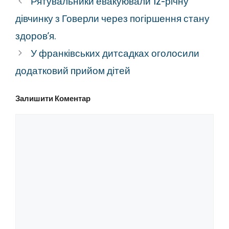
Рятувальники евакуювали 12-річну
дівчинку з Говерли через погіршення стану
здоров’я.
У франківських дитсадках оголосили
додатковий прийом дітей
Залишити Коментар
Коментар