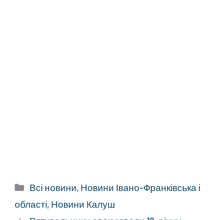
Категорії
Всі новини
,
Новини Івано-Франківська і
області
,
Новини Калуш