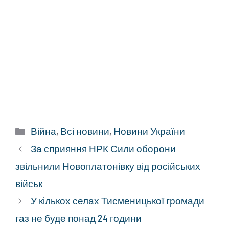
Категорії
Війна
,
Всі новини
,
Новини України
За сприяння НРК Сили оборони
звільнили Новоплатонівку від російських
військ
У кількох селах Тисменицької громади
газ не буде понад 24 години