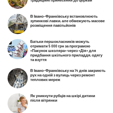
В Івано-Франківську встановлюють
зупинкові лавки, але обмежують масове
розміщення павільйонів
Батьки першокласників можуть
отримати 5 000 грн за програмою
«Пакунок школяра» через «Дія» для
придбання шкільного приладдя, одягу
та взуття
В Івано-Франківську на 14 днів закриють
рух на одній з вулиць через ремонт
теплових мереж
Як уникнути рубців на шкірі дитини
після вітрянки