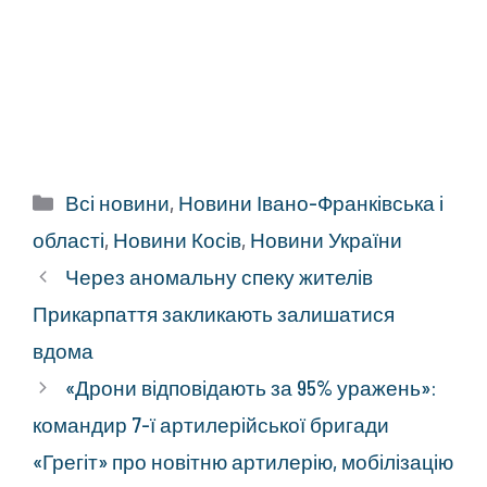
Категорії
Всі новини
,
Новини Івано-Франківська і
області
,
Новини Косів
,
Новини України
Через аномальну спеку жителів
Прикарпаття закликають залишатися
вдома
«Дрони відповідають за 95% уражень»:
командир 7-ї артилерійської бригади
«Грегіт» про новітню артилерію, мобілізацію