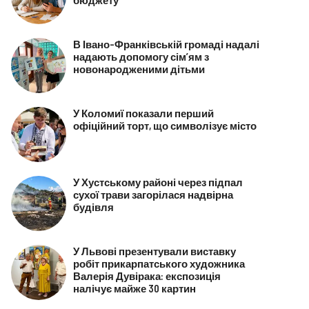
В Івано-Франківській громаді надалі
надають допомогу сім’ям з
новонародженими дітьми
У Коломиї показали перший
офіційний торт, що символізує місто
У Хустському районі через підпал
сухої трави загорілася надвірна
будівля
У Львові презентували виставку
робіт прикарпатського художника
Валерія Дувірака: експозиція
налічує майже 30 картин