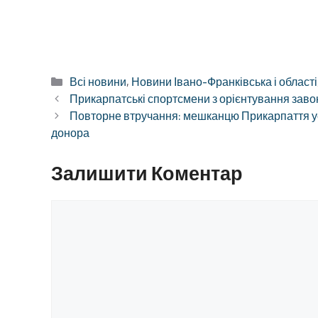
Категорії
Всі новини
,
Новини Івано-Франківська і області
Прикарпатські спортсмени з орієнтування заво
Повторне втручання: мешканцю Прикарпаття ус
донора
Залишити Коментар
Коментар