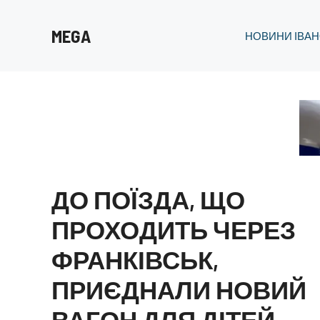
Перейти
до
MEGA
НОВИНИ ІВАН
вмісту
ДО ПОЇЗДА, ЩО
ПРОХОДИТЬ ЧЕРЕЗ
ФРАНКІВСЬК,
ПРИЄДНАЛИ НОВИЙ
ВАГОН ДЛЯ ДІТЕЙ