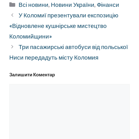
Категорії
Всі новини
,
Новини України
,
Фінанси
У Коломиї презентували експозицію
«Відновлене кушнірське мистецтво
Коломийщини»
Три пасажирські автобуси від польської
Ниси передадуть місту Коломия
Залишити Коментар
Коментар