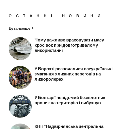
ОСТАННІ НОВИНИ
Детальніше
Чому важливо враховувати масу
кросівок при довготривалому
використанні
У Ворохті розпочалися всеукраїнські
змагання з лижних перегонів на
лижоролерах
У Болгарії невідомий безпілотник
проник на територію і вибухнув
КНП “Надвірнянська центральна