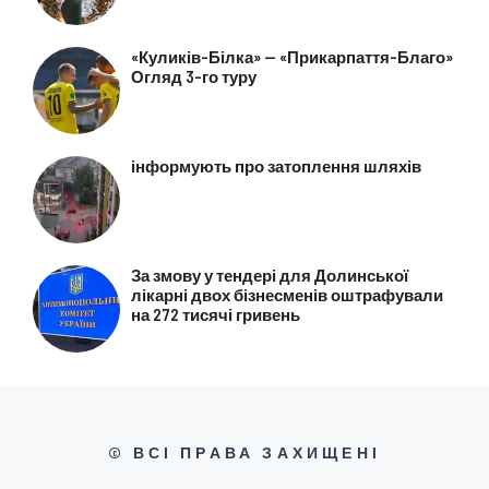
«Куликів-Білка» — «Прикарпаття-Благо»
Огляд 3-го туру
інформують про затоплення шляхів
За змову у тендері для Долинської
лікарні двох бізнесменів оштрафували
на 272 тисячі гривень
© ВСІ ПРАВА ЗАХИЩЕНІ