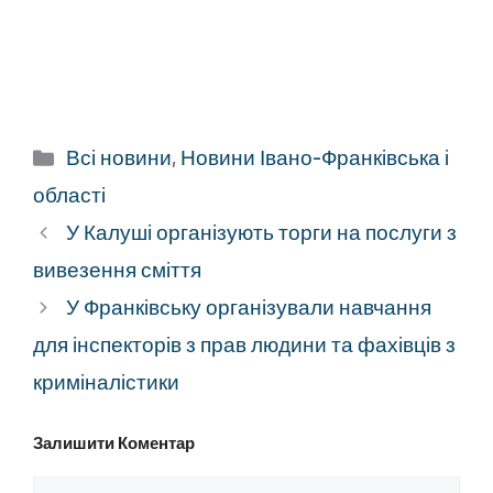
Категорії
Всі новини
,
Новини Івано-Франківська і
області
У Калуші організують торги на послуги з
вивезення сміття
У Франківську організували навчання
для інспекторів з прав людини та фахівців з
криміналістики
Залишити Коментар
Коментар