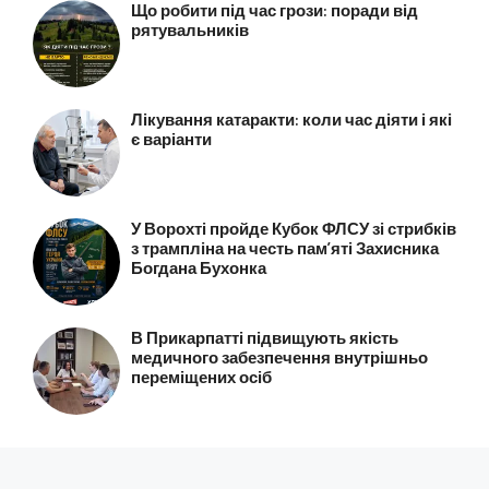
Що робити під час грози: поради від
рятувальників
Лікування катаракти: коли час діяти і які
є варіанти
У Ворохті пройде Кубок ФЛСУ зі стрибків
з трампліна на честь пам’яті Захисника
Богдана Бухонка
В Прикарпатті підвищують якість
медичного забезпечення внутрішньо
переміщених осіб