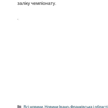
заліку чемпіонату.
.
Категорії
Всі новини
,
Новини Івано-Франківська і області