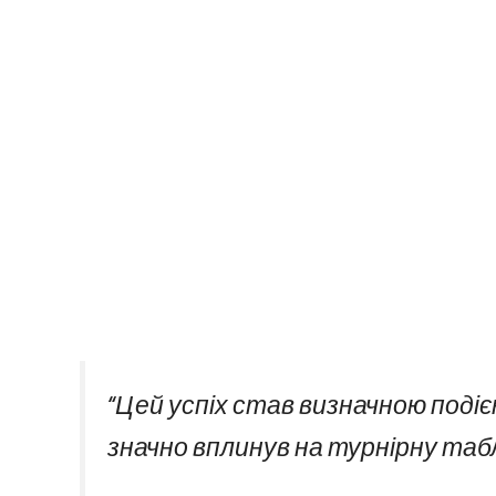
“Цей успіх став визначною подіє
значно вплинув на турнірну таб