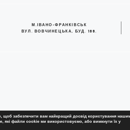
М.ІВАНО-ФРАНКІВСЬК
ВУЛ. ВОВЧИНЕЦЬКА, БУД. 188.
, щоб забезпечити вам найкращий досвід користування нашим
ПОЛІТИКА КОНФІДЕНЦІЙНОС
е, які файли cookie ми використовуємо, або вимкнути їх у