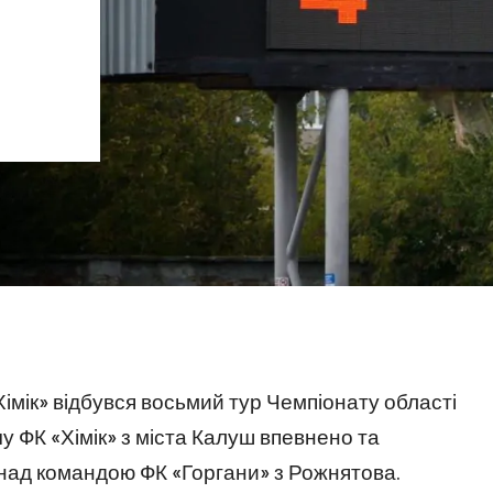
«Хімік» відбувся восьмий тур Чемпіонату області
у ФК «Хімік» з міста Калуш впевнено та
над командою ФК «Горгани» з Рожнятова.