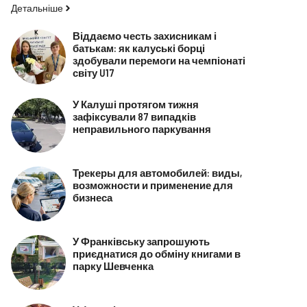
Детальніше
Віддаємо честь захисникам і
батькам: як калуські борці
здобували перемоги на чемпіонаті
світу U17
У Калуші протягом тижня
зафіксували 87 випадків
неправильного паркування
Трекеры для автомобилей: виды,
возможности и применение для
бизнеса
У Франківську запрошують
приєднатися до обміну книгами в
парку Шевченка