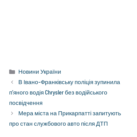
Категорії
Новини України
В Івано-Франківську поліція зупинила
п’яного водія Chrysler без водійського
посвідчення
Мера міста на Прикарпатті запитують
про стан службового авто після ДТП