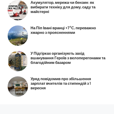
Акумулятор, мережа чи бензин: як
вибирати техніку для дому, саду та
майстерні
На Піп Івані вранці +7°С, переважно
хмарно з проясненнями
У Підгірках організують захід
вшанування Героїв з велоперегонами та
благодійним базаром
Уряд повідомив про збільшення
зарплат вчителів та стипендій з 1
вересня