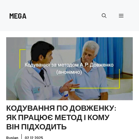
Перейти
до
MEGA
Меню
вмісту
КОДУВАННЯ ПО ДОВЖЕНКУ:
ЯК ПРАЦЮЄ МЕТОД І КОМУ
ВІН ПІДХОДИТЬ
Ruslan
02.12.2025