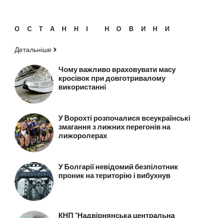
ОСТАННІ НОВИНИ
Детальніше
Чому важливо враховувати масу
кросівок при довготривалому
використанні
У Ворохті розпочалися всеукраїнські
змагання з лижних перегонів на
лижоролерах
У Болгарії невідомий безпілотник
проник на територію і вибухнув
КНП “Надвірнянська центральна