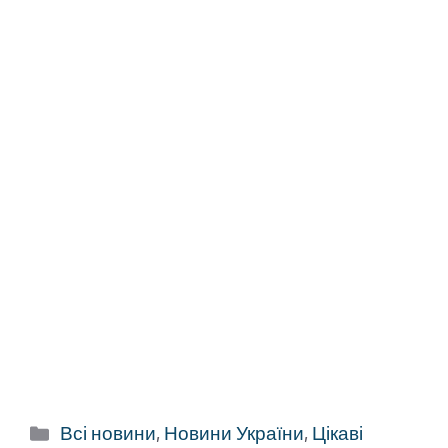
Категорії
Всі новини
,
Новини України
,
Цікаві