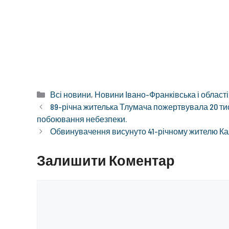
Категорії
Всі новини
,
Новини Івано-Франківська і області
89-річна жителька Тлумача пожертвувала 20 тися
побоювання небезпеки.
Обвинувачення висунуто 41-річному жителю Кал
Залишити Коментар
Коментар