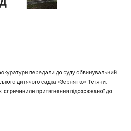
Д
прокуратури передали до суду обвинувальний
ського дитячого садка «Зернятко» Тетяни.
кі спричинили притягнення підозрюваної до