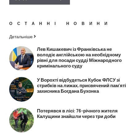
ОСТАННІ НОВИНИ
Детальніше
Лев Кишакевич із Франківська не
володіє англійською на необхідному
рівні для посади судді Міжнародного
кримінального суду
У Ворохті відбудеться Кубок ФЛСУ зі
стрибків на лижах, присвячений пам’яті
захисника Богдана Бухонка
Потерявся в лісі: 76-річного жителя
Калущини знайшли через три доби