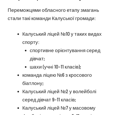
Переможцями обласного етапу змагань
стали такі команди Калуської громади:
Калуський ліцей №10 у таких видах
спорту:
спортивне орієнтування серед
дівчат;
шахи (учні 10–11 класів);
команда ліцею №6 з кросового
біатлону;
Калуський ліцей №2 у волейболі
серед дівчат 9–11 класів;
Калуський ліцей №7 у масовому