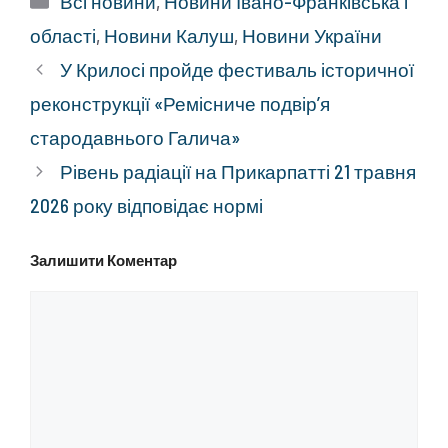
Всі новини
,
Новини Івано-Франківська і
області
,
Новини Калуш
,
Новини України
У Крилосі пройде фестиваль історичної
реконструкції «Ремісниче подвір’я
стародавнього Галича»
Рівень радіації на Прикарпатті 21 травня
2026 року відповідає нормі
Залишити Коментар
Коментар