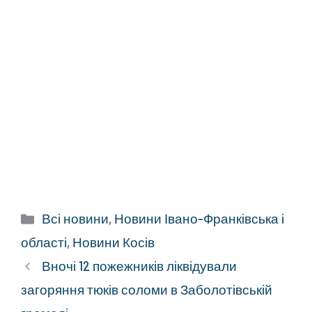
Категорії
Всі новини
,
Новини Івано-Франківська і
області
,
Новини Косів
Вночі 12 пожежників ліквідували
загоряння тюків соломи в Заболотівській