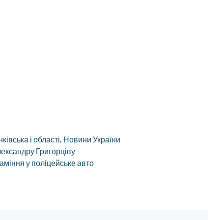
івська і області
,
Новини України
ександру Григорціву
каміння у поліцейське авто