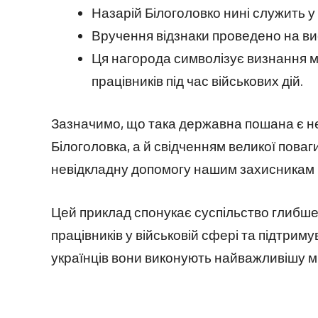
Назарій Білоголовко нині служить у
Вручення відзнаки проведено на ви
Ця нагорода символізує визнання 
працівників під час військових дій.
Зазначимо, що така державна пошана є н
Білоголовка, а й свідченням великої поваг
невідкладну допомогу нашим захисникам 
Цей приклад спонукає суспільство глибш
працівників у військовій сфері та підтриму
українців вони виконують найважливішу мі