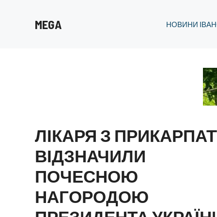
Перейти
до
MEGA
НОВИНИ ІВАН
вмісту
ЛІКАРЯ З ПРИКАРПА
ВІДЗНАЧИЛИ
ПОЧЕСНОЮ
НАГОРОДОЮ
ПРЕЗИДЕНТА УКРАЇН