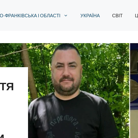
О-ФРАНКІВСЬКА І ОБЛАСТІ
УКРАЇНА
СВІТ
Ц
ТТЯ
И