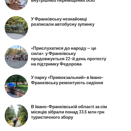
У Франківську незнайомці
розписали автобусну зупинку
«Прислухатися до народу — це
сила»: у Франківську
продовжується 22-й день протесту
на підтримку Федорова
У парку «Привокзальний» в Івано-
Франківську ремонтують сидіння
В Івано-Франківській області за сім
місяців зібрали понад 33,5 млн грн
туристичного збору