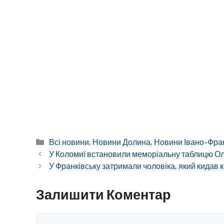
Категорії
Всі новини
,
Новини Долина
,
Новини Івано-Франк
У Коломиї встановили меморіальну таблицю Ол
У Франківську затримали чоловіка, який кидав 
Залишити Коментар
Коментар