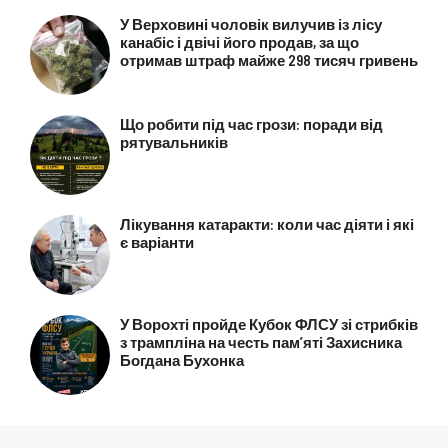
У Верховині чоловік вилучив із лісу
канабіс і двічі його продав, за що
отримав штраф майже 298 тисяч гривень
Що робити під час грози: поради від
рятувальників
Лікування катаракти: коли час діяти і які
є варіанти
У Ворохті пройде Кубок ФЛСУ зі стрибків
з трампліна на честь пам’яті Захисника
Богдана Бухонка