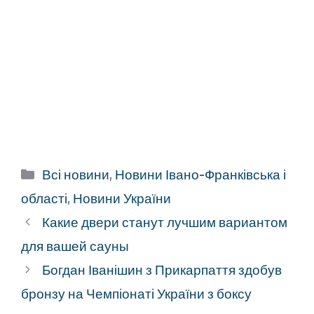
Категорії
Всі новини
,
Новини Івано-Франківська і
області
,
Новини України
Какие двери станут лучшим вариантом
для вашей сауны
Богдан Іванішин з Прикарпаття здобув
бронзу на Чемпіонаті України з боксу