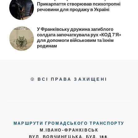
Прикарпаття створював психотропні
речовини для продажу в Україні
У Франківську дружина загиблого
солдата започаткувала рух «КОД 7’Я»
для допомоги військовим та їхнім
родинам
© ВСІ ПРАВА ЗАХИЩЕНІ
МАРШРУТИ ГРОМАДСЬКОГО ТРАНСПОРТУ
М.ІВАНО-ФРАНКІВСЬК
ВУЛ. ВОВЧИНЕЦЬКА, БУД. 188.