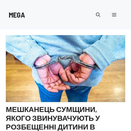
Перейти
до
MEGA
Меню
вмісту
МЕШКАНЕЦЬ СУМЩИНИ,
ЯКОГО ЗВИНУВАЧУЮТЬ У
РОЗБЕЩЕННІ ДИТИНИ В