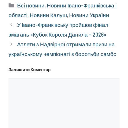
Категорії
Всі новини
,
Новини Івано-Франківська і
області
,
Новини Калуш
,
Новини України
У Івано-Франківську пройшов фінал
змагань «Кубок Короля Данила – 2026»
Атлети з Надвірної отримали призи на
українському чемпіонаті з боротьби самбо
Залишити Коментар
Коментар