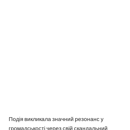
Подія викликала значний резонанс у
громадськості через свій скандальний