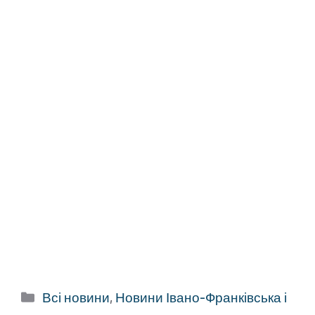
Категорії
Всі новини
,
Новини Івано-Франківська і