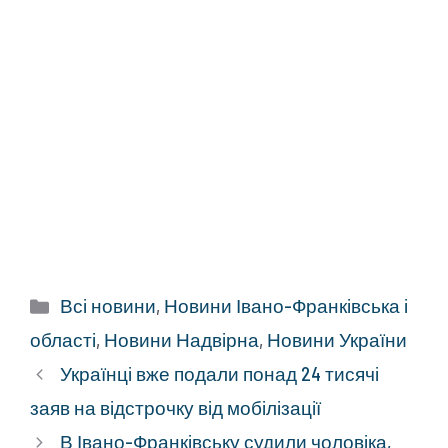
Категорії
Всі новини
,
Новини Івано-Франківська і
області
,
Новини Надвірна
,
Новини України
Українці вже подали понад 24 тисячі
заяв на відстрочку від мобілізації
В Івано-Франківську судили чоловіка,