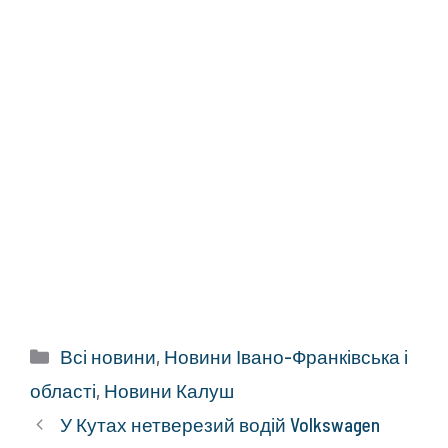
Категорії
Всі новини
,
Новини Івано-Франківська і
області
,
Новини Калуш
У Кутах нетверезий водій Volkswagen