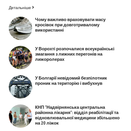
Детальніше
Чому важливо враховувати масу
кросівок при довготривалому
використанні
У Ворохті розпочалися всеукраїнські
змагання з лижних перегонів на
лижоролерах
У Болгарії невідомий безпілотник
проник на територію і вибухнув
КНП “Надвірнянська центральна
районна лікарня”: відділ реабілітації та
відновлювальної медицини збільшено
на 20 ліжок