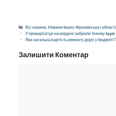
Категорії
Всі новини
,
Новини Івано-Франківська і області
У прикарпатця на кордоні забрали техніку Apple
Яка загальна вартість ремонту доріг у бюджеті 
Залишити Коментар
Коментар