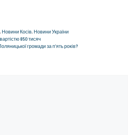
,
Новини Косів
,
Новини України
 вартістю 850 тисяч
Поляницької громади за пʼять років?