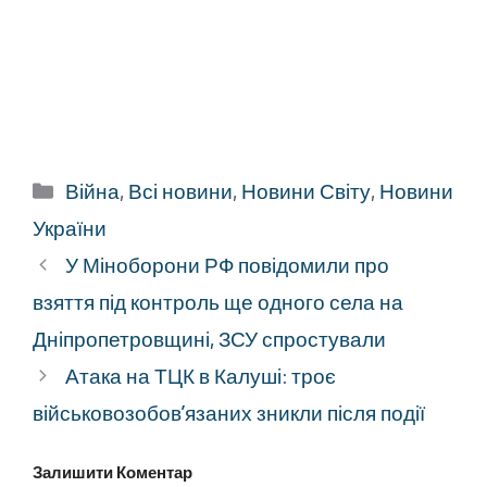
Категорії
Війна
,
Всі новини
,
Новини Світу
,
Новини
України
У Міноборони РФ повідомили про
взяття під контроль ще одного села на
Дніпропетровщині, ЗСУ спростували
Атака на ТЦК в Калуші: троє
військовозобов’язаних зникли після події
Залишити Коментар