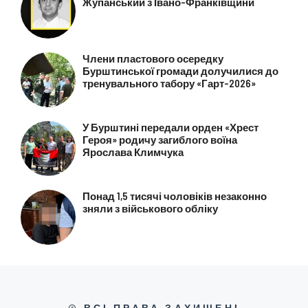
Жупанський з Івано-Франківщини
Члени пластового осередку
Бурштинської громади долучилися до
тренувального табору «Гарт-2026»
У Бурштині передали орден «Хрест
Героя» родичу загиблого воїна
Ярослава Климчука
Понад 1,5 тисячі чоловіків незаконно
зняли з військового обліку
© ВСІ ПРАВА ЗАХИЩЕНІ