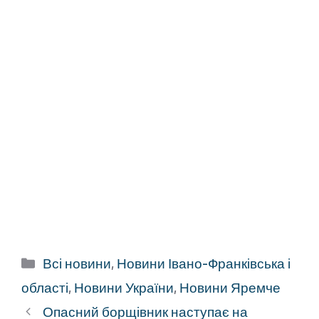
Категорії
Всі новини
,
Новини Івано-Франківська і
області
,
Новини України
,
Новини Яремче
Опасний борщівник наступає на