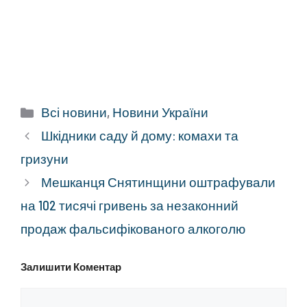
Категорії
Всі новини
,
Новини України
Шкідники саду й дому: комахи та
гризуни
Мешканця Снятинщини оштрафували
на 102 тисячі гривень за незаконний
продаж фальсифікованого алкоголю
Залишити Коментар
Коментар