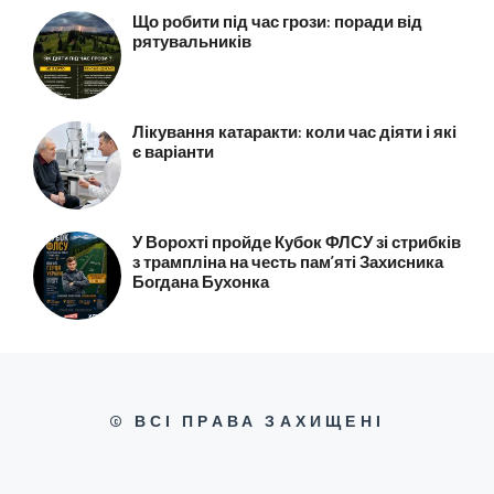
Що робити під час грози: поради від
рятувальників
Лікування катаракти: коли час діяти і які
є варіанти
У Ворохті пройде Кубок ФЛСУ зі стрибків
з трампліна на честь пам’яті Захисника
Богдана Бухонка
© ВСІ ПРАВА ЗАХИЩЕНІ