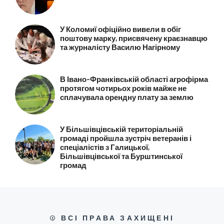
У Коломиї офіційно вивели в обіг
поштову марку, присвячену краєзнавцю
та журналісту Василю Нагірному
В Івано-Франківській області агрофірма
протягом чотирьох років майже не
сплачувала орендну плату за землю
У Більшівцівській територіальній
громаді пройшла зустріч ветеранів і
спеціалістів з Галицької,
Більшівцівської та Бурштинської
громад
© ВСІ ПРАВА ЗАХИЩЕНІ