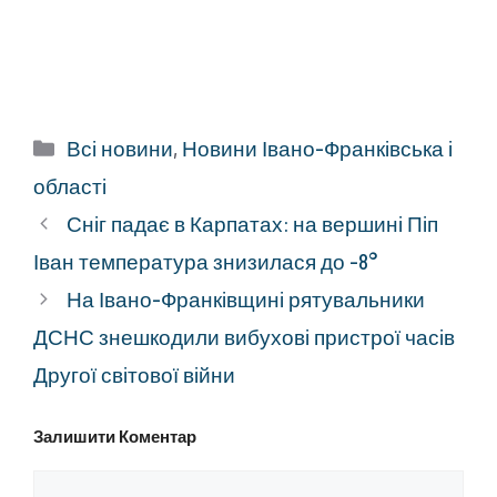
Категорії
Всі новини
,
Новини Івано-Франківська і
області
Сніг падає в Карпатах: на вершині Піп
Іван температура знизилася до -8°
На Івано-Франківщині рятувальники
ДСНС знешкодили вибухові пристрої часів
Другої світової війни
Залишити Коментар
Коментар