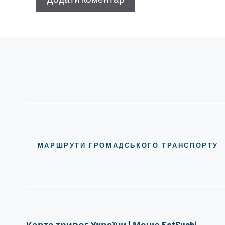
МАРШРУТИ ГРОМАДСЬКОГО ТРАНСПОРТУ
Карта тривог України
|
Меню EatSushi