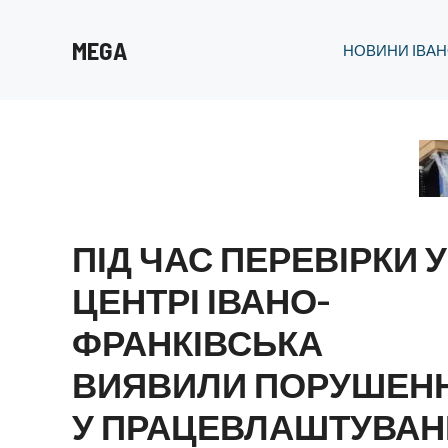
Перейти
до
MEGA
НОВИНИ ІВАН
вмісту
ПІД ЧАС ПЕРЕВІРКИ У
ЦЕНТРІ ІВАНО-
ФРАНКІВСЬКА
ВИЯВИЛИ ПОРУШЕН
У ПРАЦЕВЛАШТУВАН