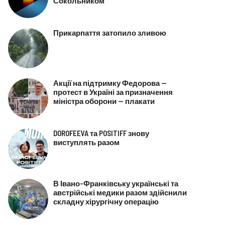
Сокольником
Прикарпаття затопило зливою
Акції на підтримку Федорова —
протест в Україні за призначення
міністра оборони — плакати
DOROFEEVA та POSITIFF знову
виступлять разом
В Івано-Франківську українські та
австрійські медики разом здійснили
складну хірургічну операцію