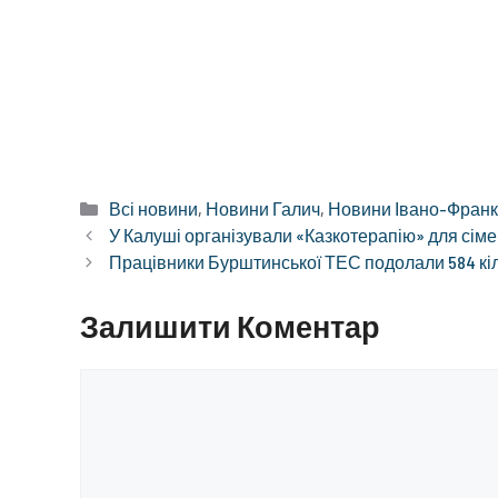
Категорії
Всі новини
,
Новини Галич
,
Новини Івано-Франкі
У Калуші організували «Казкотерапію» для сіме
Працівники Бурштинської ТЕС подолали 584 кіл
Залишити Коментар
Коментар