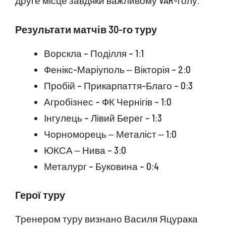
друге місце завдяки важливому VAR-голу.
Результати матчів 30-го туру
Ворскла – Поділля – 1:1
Фенікс-Маріуполь ‒ Вікторія – 2:0
Пробій – Прикарпаття-Благо – 0:3
Агробізнес – ФК Чернігів – 1:0
Інгулець – Лівий Берег – 1:3
Чорноморець ‒ Металіст ‒ 1:0
ЮКСА ‒ Нива – 3:0
Металург – Буковина – 0:4
Герої туру
Тренером туру визнано Василя Яцурака