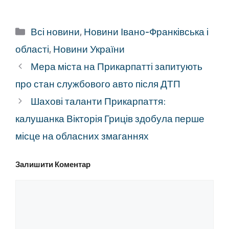
Категорії
Всі новини
,
Новини Івано-Франківська і
області
,
Новини України
Мера міста на Прикарпатті запитують
про стан службового авто після ДТП
Шахові таланти Прикарпаття:
калушанка Вікторія Гриців здобула перше
місце на обласних змаганнях
Залишити Коментар
Коментар