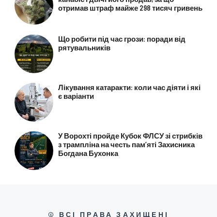
отримав штраф майже 298 тисяч гривень
Що робити під час грози: поради від
рятувальників
Лікування катаракти: коли час діяти і які
є варіанти
У Ворохті пройде Кубок ФЛСУ зі стрибків
з трампліна на честь пам’яті Захисника
Богдана Бухонка
© ВСІ ПРАВА ЗАХИЩЕНІ