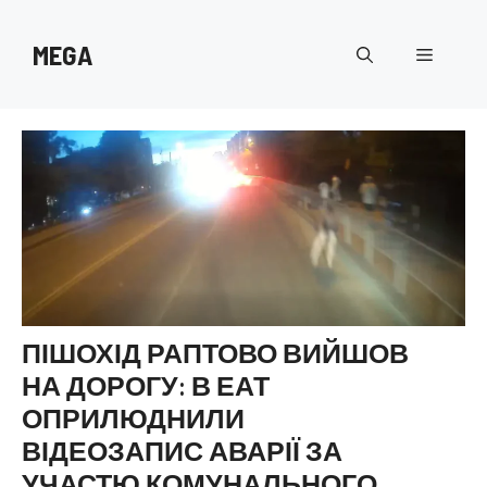
Перейти
до
MEGA
Меню
вмісту
ПІШОХІД РАПТОВО ВИЙШОВ
НА ДОРОГУ: В ЕАТ
ОПРИЛЮДНИЛИ
ВІДЕОЗАПИС АВАРІЇ ЗА
УЧАСТЮ КОМУНАЛЬНОГО