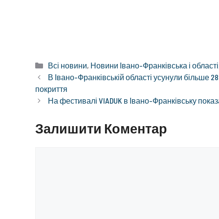
Категорії
Всі новини
,
Новини Івано-Франківська і області
В Івано-Франківській області усунули більше 
покриття
На фестивалі VIADUK в Івано-Франківську пока
Залишити Коментар
Коментар