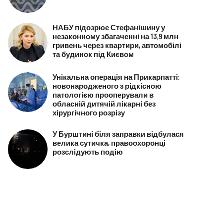
НАБУ підозрює Стефанішину у
незаконному збагаченні на 13,9 млн
гривень через квартири, автомобілі
та будинок під Києвом
Унікальна операція на Прикарпатті:
новонародженого з рідкісною
патологією прооперували в
обласній дитячій лікарні без
хірургічного розрізу
У Бурштині біля заправки відбулася
велика сутичка, правоохоронці
розслідують подію