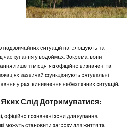
з надзвичайних ситуацій наголошують на
д час купання у водоймах. Зокрема, вони
ня лише ті місця, які офіційно визначені та
локаціях зазвичай функціонують рятувальні
вання у разі виникнення небезпечних ситуацій.
 Яких Слід Дотримуватися:
 офіційно позначені зони для купання.
 які можуть становити загрозу для життя та