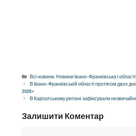
Категорії
Всі новини
,
Новини Івано-Франківська і області
В Івано-Франківській області протягом двох дн
2026»
В Карпатському регіоні зафіксували незвичайног
Залишити Коментар
Коментар