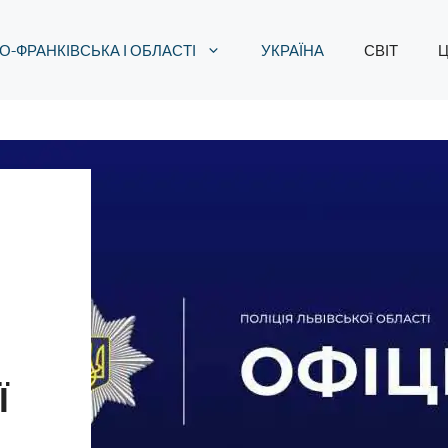
О-ФРАНКІВСЬКА І ОБЛАСТІ
УКРАЇНА
СВІТ
Ц
Ї