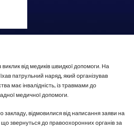
в виклик від медиків швидкої допомоги. На
иїхав патрульний наряд, який організував
тва має інвалідність, із травмами до
ладної медичної допомоги.
го закладу, відмовилися від написання заяви на
и, що звернуться до правоохоронних органів за