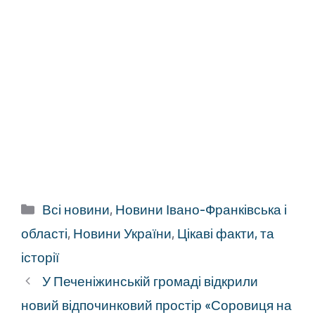
Категорії
Всі новини
,
Новини Івано-Франківська і
області
,
Новини України
,
Цікаві факти, та
історії
У Печеніжинській громаді відкрили
новий відпочинковий простір «Соровиця на