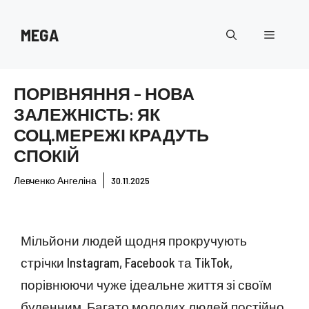
Перейти
до
MEGA
Меню
вмісту
ПОРІВНЯННЯ – НОВА
ЗАЛЕЖНІСТЬ: ЯК
СОЦ.МЕРЕЖІ КРАДУТЬ
СПОКІЙ
Левченко Ангеліна
30.11.2025
Мільйони людей щодня прокручують
стрічки Instagram, Facebook та TikTok,
порівнюючи чуже ідеальне життя зі своїм
буденним. Багато молодих людей постійно