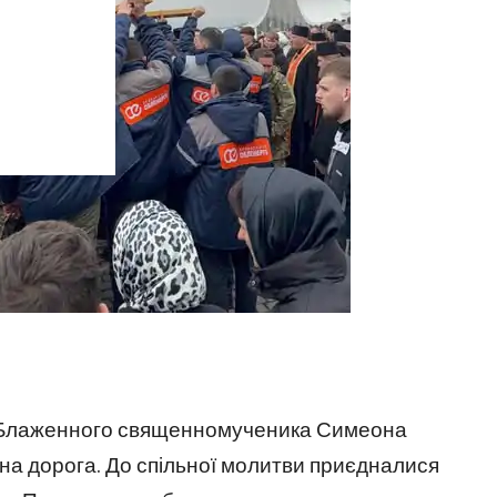
рі Блаженного священномученика Симеона
сна дорога. До спільної молитви приєдналися