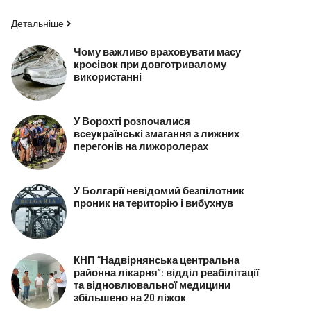
Детальніше
Чому важливо враховувати масу
кросівок при довготривалому
використанні
У Ворохті розпочалися
всеукраїнські змагання з лижних
перегонів на лижоролерах
У Болгарії невідомий безпілотник
проник на територію і вибухнув
КНП “Надвірнянська центральна
районна лікарня”: відділ реабілітації
та відновлювальної медицини
збільшено на 20 ліжок