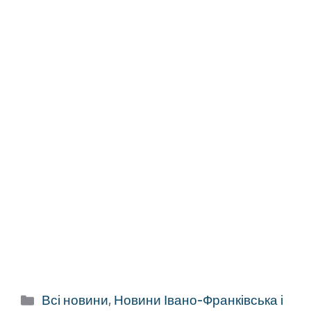
Категорії
Всі новини
,
Новини Івано-Франківська і