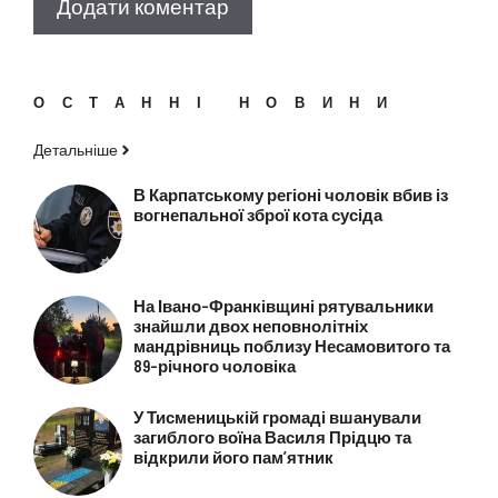
ОСТАННІ НОВИНИ
Детальніше
В Карпатському регіоні чоловік вбив із
вогнепальної зброї кота сусіда
На Івано-Франківщині рятувальники
знайшли двох неповнолітніх
мандрівниць поблизу Несамовитого та
89-річного чоловіка
У Тисменицькій громаді вшанували
загиблого воїна Василя Прідцю та
відкрили його пам’ятник