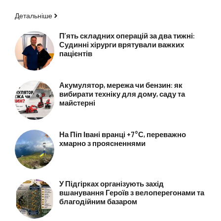
Детальніше
П’ять складних операцій за два тижні:
Судинні хірурги врятували важких
пацієнтів
Акумулятор, мережа чи бензин: як
вибирати техніку для дому, саду та
майстерні
На Піп Івані вранці +7°С, переважно
хмарно з проясненнями
У Підгірках організують захід
вшанування Героїв з велоперегонами та
благодійним базаром