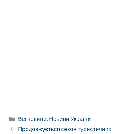
Категорії
Всі новини
,
Новини України
Продовжується сезон туристичних