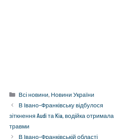
Категорії
Всі новини
,
Новини України
В Івано-Франківську відбулося
зіткнення Audi та Kia, водійка отримала
травми
В Івано-Франківській області