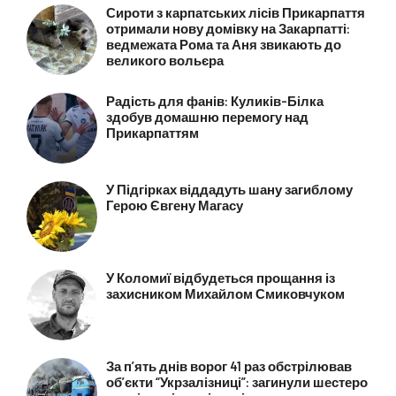
Сироти з карпатських лісів Прикарпаття
отримали нову домівку на Закарпатті:
ведмежата Рома та Аня звикають до
великого вольєра
Радість для фанів: Куликів-Білка
здобув домашню перемогу над
Прикарпаттям
У Підгірках віддадуть шану загиблому
Герою Євгену Магасу
У Коломиї відбудеться прощання із
захисником Михайлом Смиковчуком
За п’ять днів ворог 41 раз обстрілював
об’єкти “Укрзалізниці”: загинули шестеро