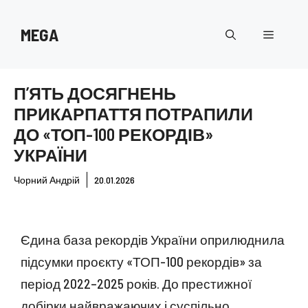
Перейти
до
MEGA
Меню
вмісту
П’ЯТЬ ДОСЯГНЕНЬ
ПРИКАРПАТТЯ ПОТРАПИЛИ
ДО «ТОП-100 РЕКОРДІВ»
УКРАЇНИ
Чорний Андрій
20.01.2026
Єдина база рекордів України оприлюднила
підсумки проєкту «ТОП-100 рекордів» за
період 2022–2025 років. До престижної
добірки найвражаючих і суспільно