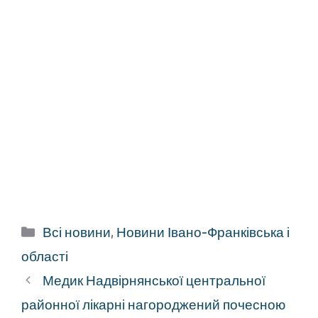
Категорії
Всі новини
,
Новини Івано-Франківська і
області
Медик Надвірнянської центральної
районної лікарні нагороджений почесною