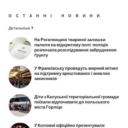
ОСТАННІ НОВИНИ
Детальніше
На Рогатинщині тваринні залишки
палили на відкритому полі: поліція
розпочала розслідування забруднення
ґрунту
У Франківську проведуть мирний мітинг
на підтримку арештованих і зниклих
захисників
Діти з Калуської територіальної громади
поїхали відпочивати до польського
міста Горліце
У Коломиї офіційно презентували