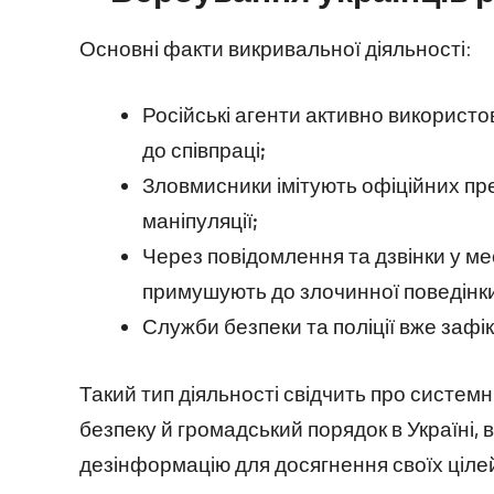
Основні факти викривальної діяльності:
Російські агенти активно використ
до співпраці;
Зловмисники імітують офіційних пр
маніпуляції;
Через повідомлення та дзвінки у м
примушують до злочинної поведінк
Служби безпеки та поліції вже зафі
Такий тип діяльності свідчить про систем
безпеку й громадський порядок в Україні,
дезінформацію для досягнення своїх ціле