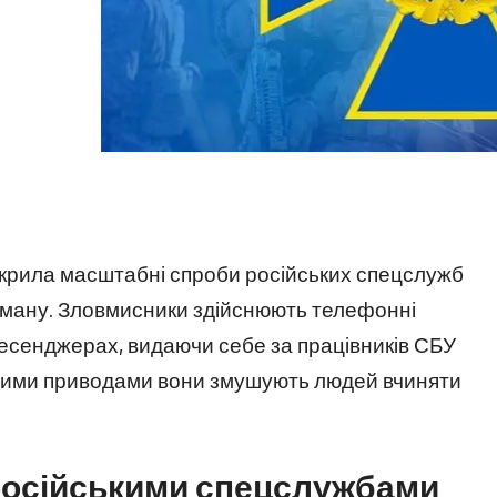
икрила масштабні спроби російських спецслужб
ману. Зловмисники здійснюють телефонні
есенджерах, видаючи себе за працівників СБУ
ибними приводами вони змушують людей вчиняти
російськими спецслужбами