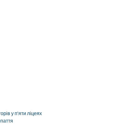
рів у п’яти ліцеях
рпаття