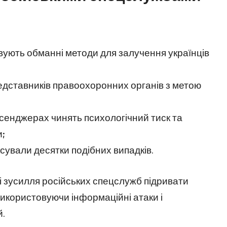
овують обманні методи для залучення українців
едставників правоохоронних органів з метою
есенджерах чинять психологічний тиск та
и;
ксували десятки подібних випадків.
ні зусилля російських спецслужб підривати
 використовуючи інформаційні атаки і
й.