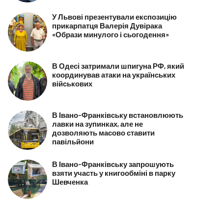
У Львові презентували експозицію
прикарпатця Валерія Дувірака
«Образи минулого і сьогодення»
В Одесі затримали шпигуна РФ, який
координував атаки на українських
військових
В Івано-Франківську встановлюють
лавки на зупинках, але не
дозволяють масово ставити
павільйони
В Івано-Франківську запрошують
взяти участь у книгообміні в парку
Шевченка