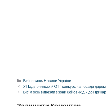
Категорії
Всі новини
,
Новини України
У Надвірнянській ОТГ конкурс на посади директо
Вісім осіб вивезли з зони бойових дій до Прика
Залишити Коментар