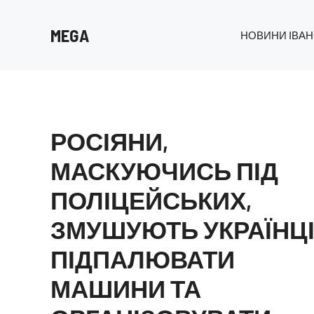
Перейти
до
MEGA
НОВИНИ ІВАН
вмісту
РОСІЯНИ,
МАСКУЮЧИСЬ ПІД
ПОЛІЦЕЙСЬКИХ,
ЗМУШУЮТЬ УКРАЇНЦ
ПІДПАЛЮВАТИ
МАШИНИ ТА