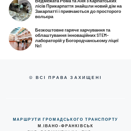
Ведмежата Рома та Аня з Карпатських
лісів Прикарпаття знайшли новий дім на
Закарпатті і привчаються до просторого
вольєра
Безкоштовне гаряче харчування та
облаштування інноваційних STEM-
лабораторій у Богородчанському ліцеї
№1
© ВСІ ПРАВА ЗАХИЩЕНІ
МАРШРУТИ ГРОМАДСЬКОГО ТРАНСПОРТУ
М.ІВАНО-ФРАНКІВСЬК