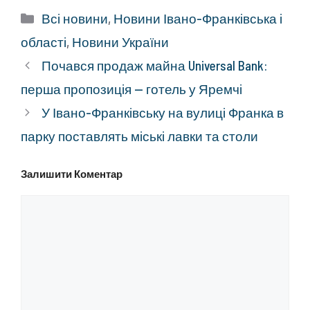
Категорії
Всі новини
,
Новини Івано-Франківська і
області
,
Новини України
Почався продаж майна Universal Bank:
перша пропозиція — готель у Яремчі
У Івано-Франківську на вулиці Франка в
парку поставлять міські лавки та столи
Залишити Коментар
Коментар