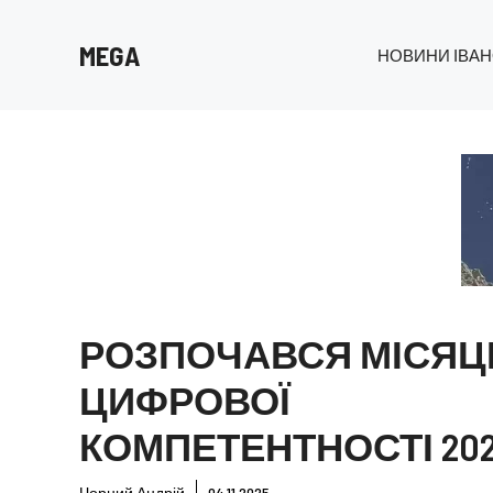
Перейти
до
MEGA
НОВИНИ ІВАН
вмісту
РОЗПОЧАВСЯ МІСЯЦ
ЦИФРОВОЇ
КОМПЕТЕНТНОСТІ 20
Чорний Андрій
04.11.2025