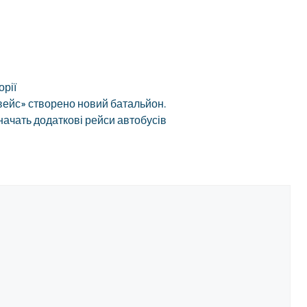
орії
ьвейс» створено новий батальйон.
начать додаткові рейси автобусів