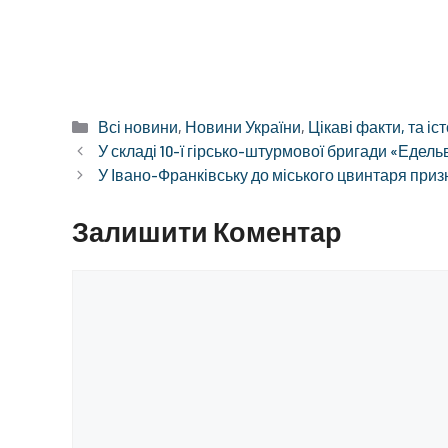
Категорії
Всі новини
,
Новини України
,
Цікаві факти, та іст
У складі 10-ї гірсько-штурмової бригади «Едел
У Івано-Франківську до міського цвинтаря приз
Залишити Коментар
Коментар