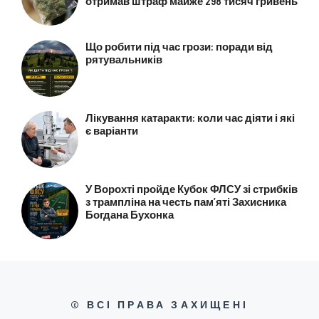
отримав штраф майже 298 тисяч гривень
Що робити під час грози: поради від
рятувальників
Лікування катаракти: коли час діяти і які
є варіанти
У Ворохті пройде Кубок ФЛСУ зі стрибків
з трампліна на честь пам’яті Захисника
Богдана Бухонка
© ВСІ ПРАВА ЗАХИЩЕНІ