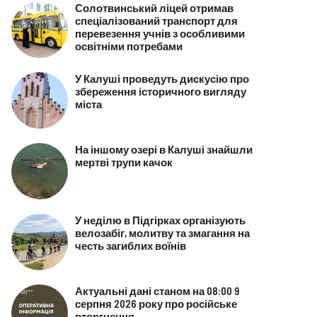
Солотвинський ліцей отримав
спеціалізований транспорт для
перевезення учнів з особливими
освітніми потребами
У Калуші проведуть дискусію про
збереження історичного вигляду
міста
На іншому озері в Калуші знайшли
мертві трупи качок
У неділю в Підгірках організують
велозабіг, молитву та змагання на
честь загиблих воїнів
Актуальні дані станом на 08:00 9
серпня 2026 року про російське
вторгнення