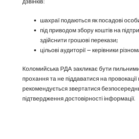
дзвінків:
шахраї подаються як посадові особи
під приводом збору коштів на підт
здійснити грошові перекази;
цільові аудиторії — керівники різно
Коломийська РДА закликає бути пильними,
прохання та не піддаватися на провокації 
рекомендується звертатися безпосередньо 
підтвердження достовірності інформації.